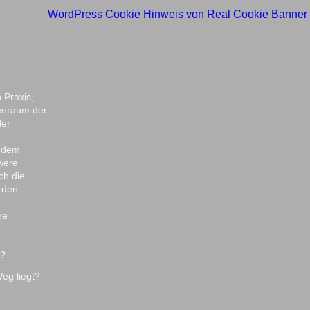
WordPress Cookie Hinweis von Real Cookie Banner
 Praxis,
nenraum der
der
n dem
were
ch die
 den
ne
n?
eg liegt?