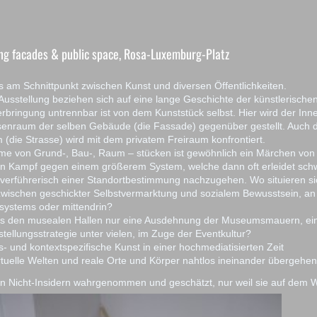
ing facades & public space, Rosa-Luxemburg-Platz
s am Schnittpunkt zwischen Kunst und diversen Öffentlichkeiten.
 Ausstellung beziehen sich auf eine lange Geschichte der künstlerischen
erbringung untrennbar ist von dem Kunststück selbst. Hier wird der In
nraum der selben Gebäude (die Fassade) gegenüber gestellt. Auch 
m (die Strasse) wird mit dem privatem Freiraum konfrontiert.
me von Grund-, Bau-, Raum – stücken ist gewöhnlich ein Märchen vo
len Kampf gegen einem größerem System, welche dann oft erleidet sch
t verführerisch einer Standortbestimmung nachzugehen. Wo situieren si
 zwischen geschickter Selbstvermarktung und sozialem Bewusstsein, an
systems oder mittendrin?
aus den musealen Hallen nur eine Ausdehnung der Museumsmauern, ei
tellungsstrategie unter vielen, im Zuge der Eventkultur?
ts- und kontextspezifische Kunst in einer hochmediatisierten Zeit
irtuelle Welten und reale Orte und Körper nahtlos ineinander übergehe
n Nicht-Insidern wahrgenommen und geschätzt, nur weil sie auf dem W