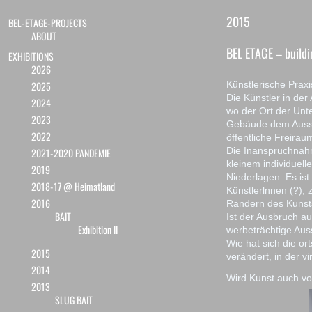
2015
BEL-ETAGE-PROJECTS
ABOUT
BEL ETAGE – build
EXHIBITIONS
2026
2025
Künstlerische Praxi
Die Künstler in der
2024
wo der Ort der Unt
2023
Gebäude dem Ausse
2022
öffentliche Freirau
Die Inanspruchnah
2021-2020 PANDEMIE
kleinem individuel
2019
Niederlagen. Es is
2018-17 @ Heimatland
Künstlerlnnen (?),
2016
Rändern des Kunst
BAIT
Ist der Ausbruch 
Exhibition II
werbeträchtige Auss
Wie hat sich die or
2015
verändert, in der v
2014
Wird Kunst auch vo
2013
SLUG BAIT