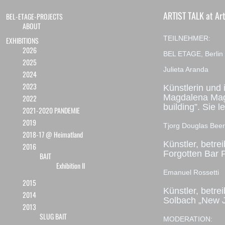
ARTIST TALK at Ar
BEL-ETAGE-PROJECTS
ABOUT
TEILNEHMER:
EXHIBITIONS
2026
BEL ETAGE, Berlin
2025
Julieta Aranda
2024
2023
Künstlerin und 
Magdalena Magi
2022
building”. Sie 
2021-2020 PANDEMIE
2019
Tjorg Douglas Beer
2018-17 @ Heimatland
Künstler, betre
2016
Forgotten Bar Pr
BAIT
Exhibition II
Emanuel Rossetti
2015
Künstler, betr
2014
Solbach „New Je
2013
SLUG BAIT
MODERATION: