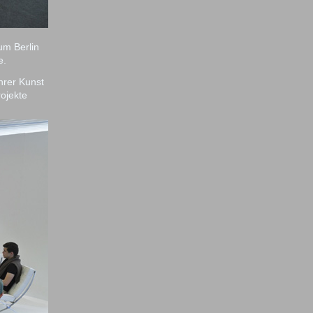
um Berlin
e.
hrer Kunst
rojekte