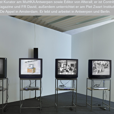
ist Kurator am MuHKA Antwerpen sowie Editor von Afterall; er ist Contri
Magazine und FR David, außerdem unterrichtet er am Piet Zwart Institut
e Appel in Amsterdam. Er lebt und arbeitet in Antwerpen und Berlin.