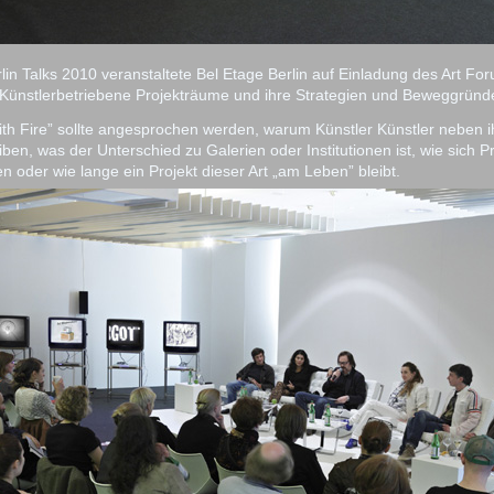
n Talks 2010 veranstaltete Bel Etage Berlin auf Einladung des Art For
Künstlerbetriebene Projekträume und ihre Strategien und Beweggründ
with Fire” sollte angesprochen werden, warum Künstler Künstler neben i
ben, was der Unterschied zu Galerien oder Institutionen ist, wie sich P
ren oder wie lange ein Projekt dieser Art „am Leben” bleibt.