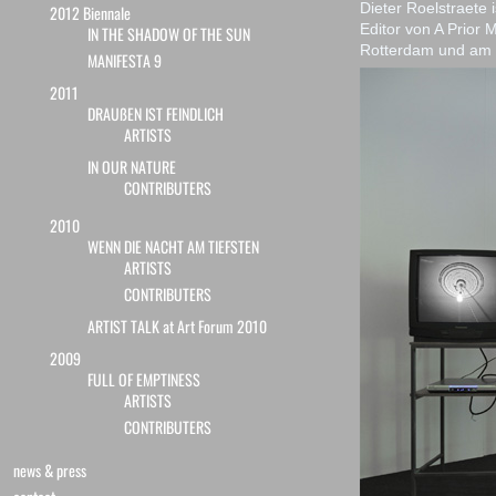
Dieter Roelstraete 
2012 Biennale
Editor von A Prior 
IN THE SHADOW OF THE SUN
Rotterdam und am D
MANIFESTA 9
2011
DRAUßEN IST FEINDLICH
ARTISTS
IN OUR NATURE
CONTRIBUTERS
2010
WENN DIE NACHT AM TIEFSTEN
ARTISTS
CONTRIBUTERS
ARTIST TALK at Art Forum 2010
2009
FULL OF EMPTINESS
ARTISTS
CONTRIBUTERS
news & press