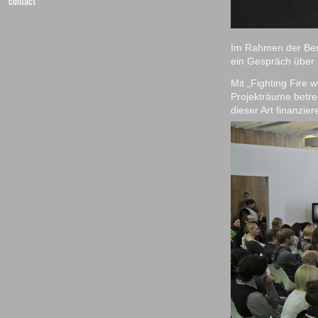
contact
Im Rahmen der Berli
ein Gespräch über 
Mit „Fighting Fire 
Projekträume betrei
dieser Art finanzie