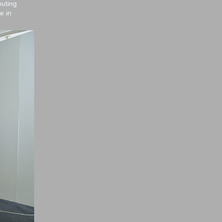
buting
e in