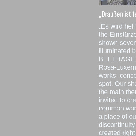
„Draußen ist f
„Es wird hell
the Einstürz
shown severa
illuminated 
BEL ETAGE is
Rosa-Luxembu
works, concer
spot. Our sho
the main them
invited to cr
common work.
a place of cu
discontinuit
created righ