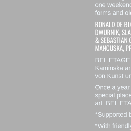
one weekend 
forms and ol
RONALD DE BL
DWURNIK, SLA
& SEBASTIAN 
MANCUSKA, PR
BEL ETAGE “D
Kaminska and
von Kunst u
Once a year 
special plac
art. BEL ETA
*Supported b
*With friend