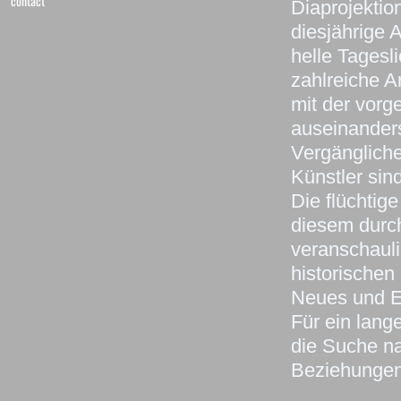
contact
Diaprojektio
diesjährige 
helle Tages
zahlreiche Ar
mit der vorg
auseinander
Vergängliche
Künstler sin
Die flüchtig
diesem durch
veranschauli
historischen 
Neues und Ei
Für ein lan
die Suche na
Beziehungen